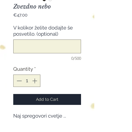
Zvezdno nebo
Price
€47.00
V kolikor želite dodajte še
posvetilo. (optional)
0/500
Quantity
*
Add to Cart
Naj spregovori cvetje ...