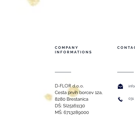
COMPANY
CONTA
INFORMATIONS
D-FLOR d.o.o.
info
Cesta prvih borcev 12a,
8280 Brestanica
031 
DŠ: SI25161130
MŠ: 6713289000