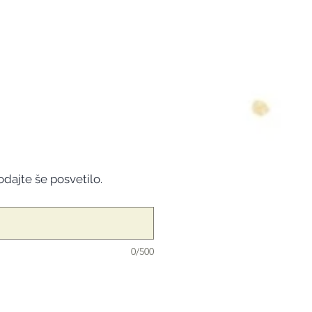
odajte še posvetilo.
0/500