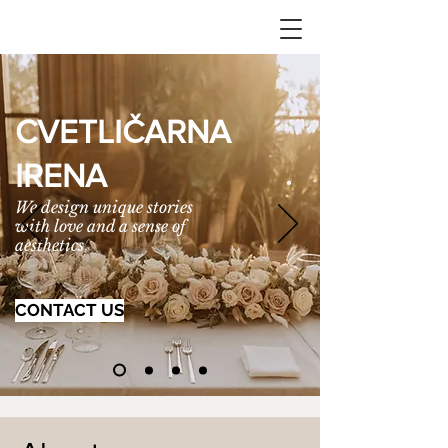
CVETLIČARNA
IRENA
We design unique stories
with love and a sense of
aesthetics
CONTACT US