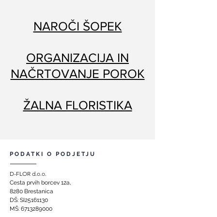
NAROČI ŠOPEK
ORGANIZACIJA IN
NAČRTOVANJE POROK
ŽALNA FLORISTIKA
PODATKI O PODJETJU
D-FLOR d.o.o.
Cesta prvih borcev 12a,
8280 Brestanica
DŠ: SI25161130
MŠ:
6713289000