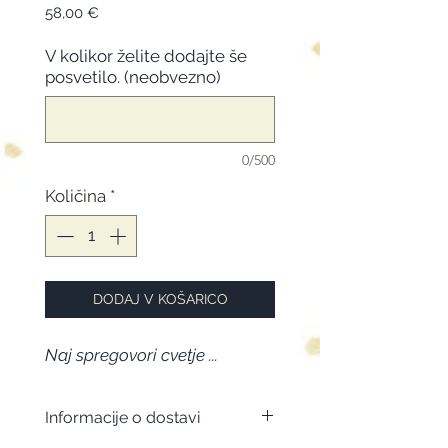
Price
58,00 €
V kolikor želite dodajte še
posvetilo. (neobvezno)
0/500
Količina
*
DODAJ V KOŠARICO
Naj spregovori cvetje ...
Informacije o dostavi